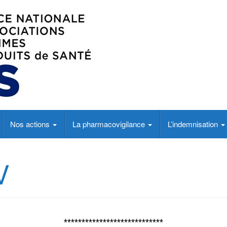
ents
Nos actions
La pharmacovigilance
L’indemnisation
V
****************************