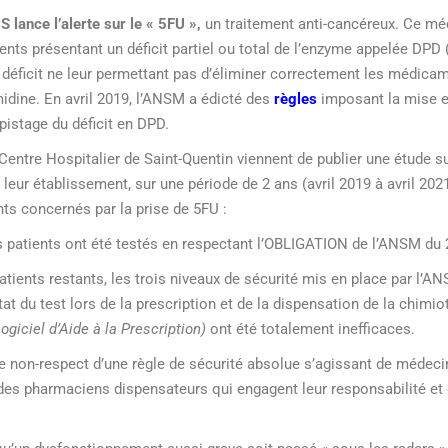
 lance l’alerte sur le
« 5FU »,
un traitement anti-cancéreux. Ce mé
ents présentant un déficit partiel ou total de l’enzyme appelée DPD
déficit ne leur permettant pas d’éliminer correctement les médica
idine. En avril 2019, l’ANSM a édicté des
règles
imposant la mise 
stage du déficit en DPD.
entre Hospitalier de Saint-Quentin viennent de publier une étude su
 leur établissement, sur une période de 2 ans (avril 2019 à avril 2021
ts concernés par la prise de 5FU :
patients ont été testés en respectant l’OBLIGATION de l’ANSM du 2
tients restants, les trois niveaux de sécurité mis en place par l’AN
tat du test lors de la prescription et de la dispensation de la chimio
ogiciel d’Aide à la Prescription)
ont été totalement inefficaces.
 non-respect d’une règle de sécurité absolue s’agissant de médeci
 des pharmaciens dispensateurs qui engagent leur responsabilité et 