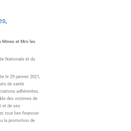
es,
t à Mmes et Mrs
les
ée Nationale et du
ée le 29 janvier 2021,
uits de santé
ciations adhérentes,
mble des victimes de
S et de ses
, tout lien financier
ou la promotion de