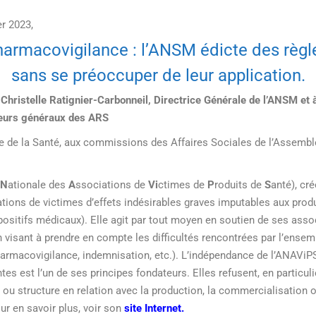
er 2023,
armacovigilance : l’ANSM édicte des règl
sans se préoccuper de leur application.
. Christelle Ratignier-Carbonneil, Directrice Générale de l’ANSM e
teurs généraux des ARS
re de la Santé, aux commissions des Affaires Sociales de l’Assembl
N
ationale des
A
ssociations de
Vi
ctimes de
P
roduits de
S
anté), cré
tions de victimes d’effets indésirables graves imputables aux prod
ositifs médicaux). Elle agit par tout moyen en soutien de ses asso
n visant à prendre en compte les difficultés rencontrées par l’ense
harmacovigilance, indemnisation, etc.). L’indépendance de l’ANAViP
s est l’un de ses principes fondateurs. Elles refusent, en particulier
 ou structure en relation avec la production, la commercialisation 
ur en savoir plus, voir son
site Internet
.