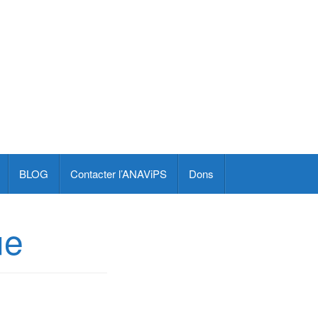
BLOG
Contacter l’ANAViPS
Dons
ue