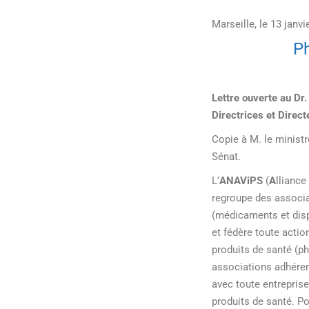
Marseille, le 13 janvi
Ph
Lettre ouverte au Dr
Directrices et Direc
Copie à M. le minist
Sénat.
L’
ANAViPS
(
A
lliance
regroupe des associa
(médicaments et disp
et fédère toute actio
produits de santé (p
associations adhérente
avec toute entreprise
produits de santé. Po