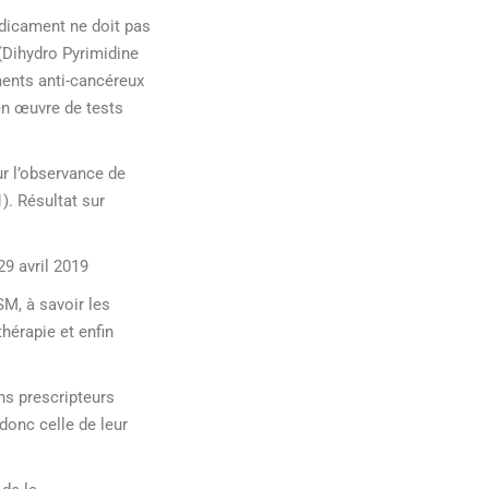
dicament ne doit pas
 (Dihydro Pyrimidine
ments anti-cancéreux
en œuvre de tests
r l’observance de
). Résultat sur
9 avril 2019
SM, à savoir les
thérapie et enfin
ns prescripteurs
donc celle de leur