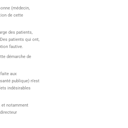
sonne (médecin,
tion de cette
rge des patients,
 Des patients qui ont,
ption fautive.
ette démarche de
faite aux
santé publique) n’est
fets indésirables
al, et notamment
directeur