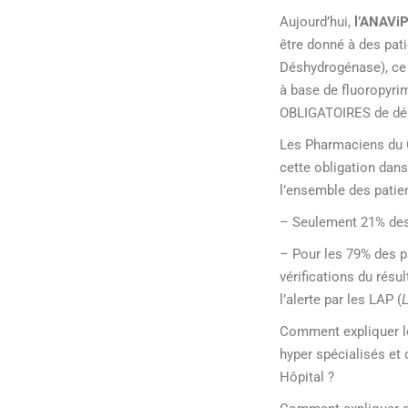
Aujourd’hui,
l’ANAViPS
être donné à des pati
Déshydrogénase), ce 
à base de fluoropyrim
OBLIGATOIRES de dépi
Les Pharmaciens du C
cette obligation dans
l’ensemble des patien
– Seulement 21% des 
– Pour les 79% des pa
vérifications du résul
l’alerte par les LAP (
L
Comment expliquer le
hyper spécialisés et
Hôpital ?