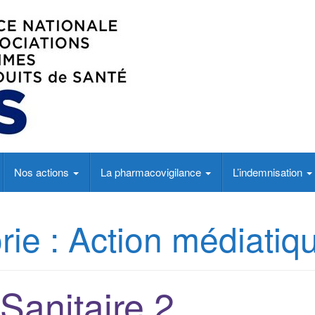
ents
Nos actions
La pharmacovigilance
L’indemnisation
rie :
Action médiatiq
 Sanitaire 2