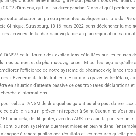
’un dysfonctionnement aussi grave soit passé « sous les radars » 
CRPV d’Amiens, qu’il ait pu durer pendant 2 ans et qu’il perdure pe
e cette situation ait pu être présentée publiquement lors du 19e c
ie Clinique, Strasbourg, 13-16 mars 2022, sans déclencher la moin
 des services de la pharmacovigilance au plan régional ou national
l’ANSM de lui fournir des explications détaillées sur les causes d
du médicament et de pharmacovigilance. Et sur les leçons qu’elle en
 améliorer l’efficience de notre système de pharmacovigilance trop s
 des « Evénements indésirables », y compris graves voire létaux, s
être en situation d’attente passive de ces trop rares déclarations et
echerche d’informations.
our cela, à l’ANSM de dire quelles garanties elle peut donner aux 
e ce qu’elle n’a su ni prévenir ni repérer à Saint-Quentin ne s’est pas
? Et pour cela, de diligenter, avec les ARS, des audits pour vérifier s
19, sont, ou non, systématiquement mises en œuvre dans l’ensemble
 s’engage à rendre publics ces résultats et les mesures qu’elle pren