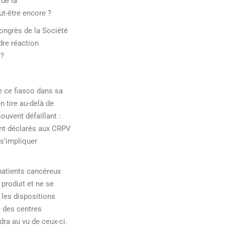
de la
ut-être encore ?
ongrès de la Société
dre réaction
 ?
e ce fiasco dans sa
 tire au-delà de
ouvent défaillant :
ont déclarés aux CRPV
 s’impliquer
patients cancéreux
 produit et ne se
i les dispositions
 des centres
dra au vu de ceux-ci.