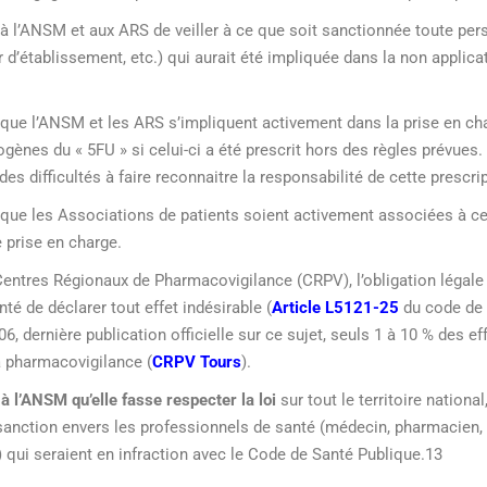
l’ANSM et aux ARS de veiller à ce que soit sanctionnée toute per
 d’établissement, etc.) qui aurait été impliquée dans la non applica
e l’ANSM et les ARS s’impliquent activement dans la prise en cha
rogènes du « 5FU » si celui-ci a été prescrit hors des règles prévues.
des difficultés à faire reconnaitre la responsabilité de cette prescri
ue les Associations de patients soient activement associées à c
 prise en charge.
entres Régionaux de Pharmacovigilance (CRPV), l’obligation légale 
té de déclarer tout effet indésirable (
Article L5121-25
du code de 
6, dernière publication officielle sur ce sujet, seuls 1 à 10 % des ef
a pharmacovigilance (
CRPV Tours
).
l’ANSM qu’elle fasse respecter la loi
sur tout le territoire nation
 sanction envers les professionnels de santé (médecin, pharmacien, 
) qui seraient en infraction avec le Code de Santé Publique.13