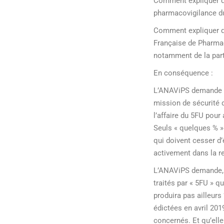
Comment expliquer qu
pharmacovigilance du 
Comment expliquer qu
Française de Pharmac
notamment de la part
En conséquence :
L’ANAViPS demande à 
mission de sécurité 
l’affaire du 5FU pour
Seuls « quelques % »
qui doivent cesser d’
activement dans la r
L’ANAViPS demande, p
traités par « 5FU » qu
produira pas ailleurs 
édictées en avril 20
concernés. Et qu’elle